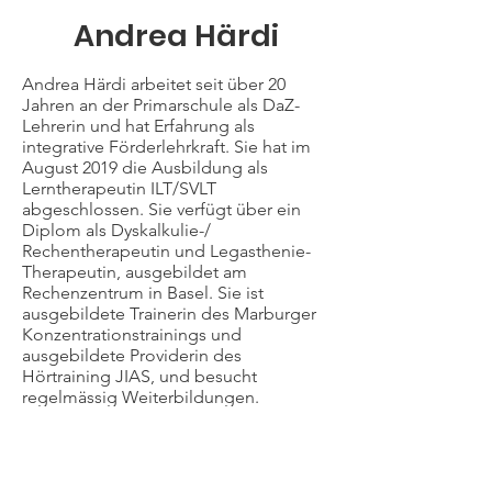
Andrea Härdi
Andrea Härdi arbeitet seit über 20
Jahren an der Primarschule als DaZ-
Lehrerin und hat Erfahrung als
integrative Förderlehrkraft. Sie hat im
August 2019 die Ausbildung als
Lerntherapeutin ILT/SVLT
abgeschlossen. Sie verfügt über ein
Diplom als Dyskalkulie-/
Rechentherapeutin und Legasthenie-
Therapeutin, ausgebildet am
Rechenzentrum in Basel. Sie ist
ausgebildete Trainerin des Marburger
Konzentrationstrainings und
ausgebildete Providerin des
Hörtraining JIAS, und besucht
regelmässig Weiterbildungen.
Neben der Arbeit im Lernhuus
Riesbach führt sie ihre eigene Praxis als
Lerntherapeutin (ILT/SVLT) und arbeitet